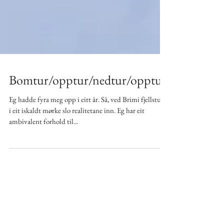
Bomtur/opptur/nedtur/opptur
Eg hadde fyra meg opp i eitt år. Så, ved Brimi fjellstugu
i eit iskaldt mørke slo realitetane inn. Eg har eit
ambivalent forhold til...
2
/
2