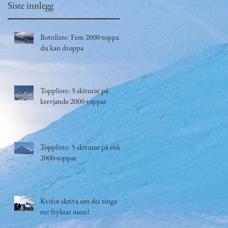
Siste innlegg
r
Botnliste: Fem 2000-toppar
du kan droppa
Toppliste: 5 skiturar på
krevjande 2000-toppar
Toppliste: 5 skiturar på enkle
2000-toppar
Kvifor skriva om dei tinga
me fryktar mest?