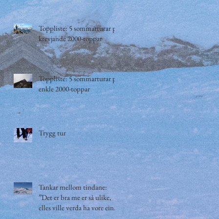
Toppliste: 5 sommarturar på
krevjande 2000-toppar
Toppliste: 5 sommarturar på
enkle 2000-toppar
Trygg tur
Tankar mellom tindane:
”Det er bra me er så ulike,
elles ville verda ha vore ein
kjedeleg plass.”