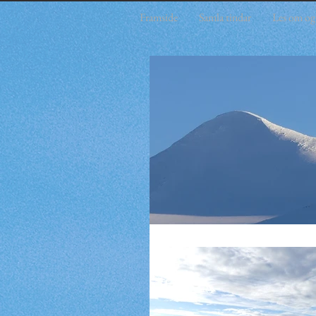
Framside
Samla tindar
Les om og