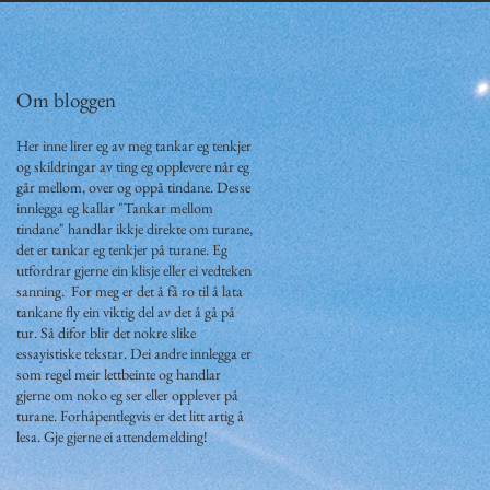
Om bloggen
-
Her inne lirer eg av meg tankar eg tenkjer
og skildringar av ting eg opplevere når eg
går mellom, over og oppå tindane. Desse
innlegga eg kallar "Tankar mellom
tindane" handlar ikkje direkte om turane,
det er tankar eg tenkjer på turane. Eg
utfordrar gjerne ein klisje eller ei vedteken
sanning. For meg er det å få ro til å lata
tankane fly ein viktig del av det å gå på
tur. Så difor blir det nokre slike
essayistiske tekstar. Dei andre innlegga er
som regel meir lettbeinte og handlar
gjerne om noko eg ser eller opplever på
turane. Forhåpentlegvis er det litt artig å
lesa. Gje gjerne ei attendemelding!