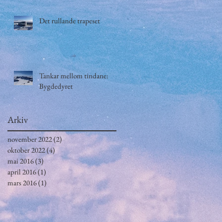
Det rullande trapeset
Tankar mellom tindane:
Bygdedyret
Arkiv
november 2022
(2)
2 innlegg
oktober 2022
(4)
4 innlegg
mai 2016
(3)
3 innlegg
april 2016
(1)
1 innlegg
mars 2016
(1)
1 innlegg