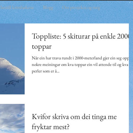
 bestill krimbøkene
Blogg
Om prosjekta og meg
Toppliste: 5 skiturar på enkle 2000
toppar
Når ein har trava rundt i 2000-meterland gjer ein seg opp
nokre meiningar om kva toppar ein vil attende til og kva
perler som er å...
Kvifor skriva om dei tinga me
fryktar mest?