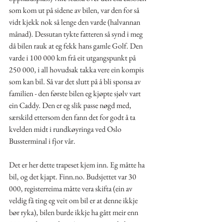
som kom ut på sidene av bilen, var den for så 
vidt kjekk nok så lenge den varde (halvannan 
månad). Dessutan tykte fatteren så synd i meg 
då bilen rauk at eg fekk hans gamle Golf. Den 
varde i 100 000 km frå eit utgangspunkt på 
250 000, i all hovudsak takka vere ein kompis 
som kan bil. Så var det slutt på å bli sponsa av 
familien - den første bilen eg kjøpte sjølv vart 
ein Caddy. Den er eg slik passe nøgd med, 
særskild ettersom den fann det for godt å ta 
kvelden midt i rundkøyringa ved Oslo 
Bussterminal i fjor vår.
Det er her dette trapeset kjem inn. Eg måtte ha 
bil, og det kjapt. Finn.no. Budsjettet var 30 
000, registerreima måtte vera skifta (ein av 
veldig få ting eg veit om bil er at denne ikkje 
bør ryka), bilen burde ikkje ha gått meir enn 