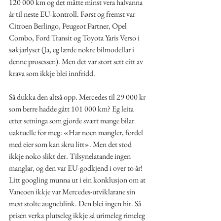
120 000 km og det måtte minst vera halvanna 
år til neste EU-kontroll. Først og fremst var 
Citroen Berlingo, Peugeot Partner, Opel 
Combo, Ford Transit og Toyota Yaris Verso i 
søkjarlyset (Ja, eg lærde nokre bilmodellar i 
denne prosessen). Men det var stort sett eitt av 
krava som ikkje blei innfridd.
Så dukka den altså opp. Mercedes til 29 000 kr 
som berre hadde gått 101 000 km? Eg leita 
etter setninga som gjorde svært mange bilar 
uaktuelle for meg: «Har noen mangler, fordel 
med eier som kan skru litt». Men det stod 
ikkje noko slikt der. Tilsynelatande ingen 
manglar, og den var EU-godkjend i over to år! 
Litt googling munna ut i ein konklusjon om at 
Vaneoen ikkje var Mercedes-utviklarane sin 
mest stolte augneblink. Den blei ingen hit. Så 
prisen verka plutseleg ikkje så urimeleg rimeleg 