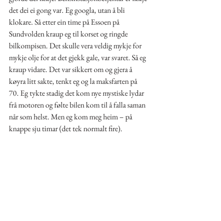
det dei ei gong var. Eg googla, utan å bli 
klokare. Så etter ein time på Essoen på 
Sundvolden kraup eg til korset og ringde 
bilkompisen. Det skulle vera veldig mykje for 
mykje olje for at det gjekk gale, var svaret. Så eg 
kraup vidare. Det var sikkert om og gjera å 
køyra litt sakte, tenkt eg og la maksfarten på 
70. Eg tykte stadig det kom nye mystiske lydar 
frå motoren og følte bilen kom til å falla saman 
når som helst. Men eg kom meg heim – på 
knappe sju timar (det tek normalt fire).