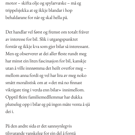
motor – skifta olje og spylarvæske – må eg 
trippelsjekka at eg ikkje blandar i hop 
behaldarane for når eg skal hella på.
Det handlar vel først og fremst om totalt fråver 
av interesse for bil. Slik i utgangspunktet 
forstår eg ikkje kva som gjer bilar så interessant. 
Men eg observerer at dei aller fleste rundt meg 
har minst ein liten fascinasjon for bil, kanskje 
utan å ville innrømma det heilt overfor meg – 
mellom anna fordi eg vel har lira av meg noko 
smått moralistisk om at «det må no finnast 
viktigare ting i verda enn bilar» innimellom. 
Opptil fleire familiemedllemmar har dukka 
plutseleg opp i bilar eg på ingen måte venta å sjå 
dei i.
På den andre sida er det sannsynlegvis 
tilsvarande vanskeleg for ein del å forstå 