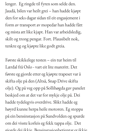
lenger.  Eg ringde til fyren som selde den. 
Jaudå, bilen var heilt grei – han hadde kjøpt 
den for seks dagar sidan til eit engasjement i 
form av transport av mopedar han hadde fått 
og mista att like kjapt. Han var arbeidsledig, 
skilt og trong pengar. Fort. Plausibelt nok, 
tenkte eg og kjøpte like godt greia.
Første skikkelege testen – ein tur heim til 
Lærdal frå Oslo - vart eit lite mareritt. Det 
første eg gjorde etter eg kjøpte trapeset var å 
skifta olje på den (Altså, Snap Drive skifta 
olje). Og på veg opp på Sollihøgda gav panelet 
beskjed om at det var for mykje olje på. Dei 
hadde tydelegvis overdrive. Slikt hadde eg 
høyrd kunne herpa heile motoren. Eg stoppa 
på ein bensinstasjon på Sundvolden og spurde 
om dei visste korleis eg fekk tappa olje.  Det 
gjorde dei ikkje. Bensinstasjonbetjentar er ikkje 