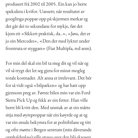
produsert frå 2002 til 2005. Ein kan jo berre 
spekulera i kvifor. Uansett; når resultatet av 
googlinga poppar opp på skjermen merkar eg 
det går dei to sekundane for mykje, før det 
kjem eit «Sikkert praktisk, da..», «Jøss, det er 
jo ein Mercedes», «Den der med lykter under 
frontruta er styggare» (Fiat Multipla, red anm).
For min del skal ein bil ta meg dit eg vil når eg 
vil så trygt det let seg gjera for minst mogleg 
totale kostnader. Alt anna er irrelevant. Det bér 
for så vidt også «bilparken» eg har hatt opp 
gjennom preg av. Første bilen min var ein Ford 
Sierra Pick Up eg fekk av ein fetter. Han ville 
berre bli kvitt den. Med unntak av at ein måtte 
sitja med øyreproppar når ein køyrde og at eg 
var ein smule bekymra for at politibilane eg titt 
og ofte møtte i Bergen sentrum (min dåverande 
opphaldsplass) ville stussa over den blå eksosen 