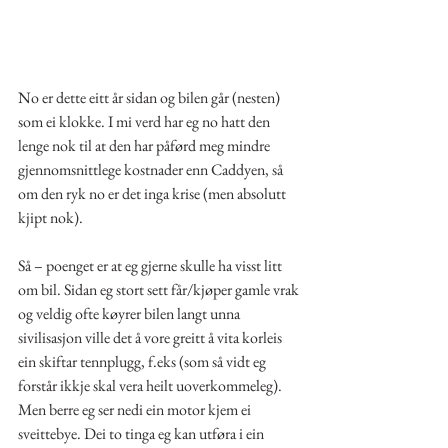
No er dette eitt år sidan og bilen går (nesten) 
som ei klokke. I mi verd har eg no hatt den 
lenge nok til at den har påførd meg mindre 
gjennomsnittlege kostnader enn Caddyen, så 
om den ryk no er det inga krise (men absolutt 
kjipt nok).
Så – poenget er at eg gjerne skulle ha visst litt 
om bil. Sidan eg stort sett får/kjøper gamle vrak 
og veldig ofte køyrer bilen langt unna 
sivilisasjon ville det å vore greitt å vita korleis 
ein skiftar tennplugg, f.eks (som så vidt eg 
forstår ikkje skal vera heilt uoverkommeleg). 
Men berre eg ser nedi ein motor kjem ei 
sveittebye. Dei to tinga eg kan utføra i ein 