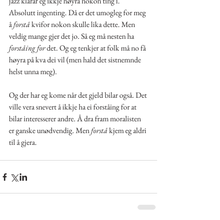
jazz klarar eg ikkje høyra nokon ting i. 
Absolutt ingenting. Då er det umogleg for meg 
å
 forstå
 kvifor nokon skulle lika dette. Men 
veldig mange gjer det jo. Så eg må nesten ha 
forståing for
 det. Og eg tenkjer at folk må no få 
høyra på kva dei vil (men hald det sistnemnde 
helst unna meg).
Og der har eg kome når det gjeld bilar også. Det 
ville vera snevert å ikkje ha ei forståing for at 
bilar interesserer andre. Å dra fram moralisten 
er ganske unødvendig. Men 
forstå
 kjem eg aldri 
til å gjera.