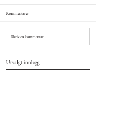
Kommentarer
Skriv en kommentar …
Utvalgt innlegg
Kom tilbake om en liten
stund
Når innlegg er publisert, vil du se
dem her.