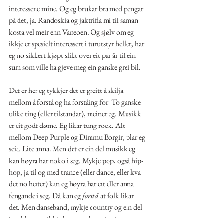
interessene mine. Og eg brukar bra med pengar 
på det, ja. Randoskia og jaktrifla mi til saman 
kosta vel meir enn Vaneoen. Og sjølv om eg 
ikkje er spesielt interessert i turutstyr heller, har 
eg no sikkert kjøpt slikt over eit par år til ein 
sum som ville ha gjeve meg ein ganske grei bil.
Det er her eg tykkjer det er greitt å skilja 
mellom å forstå og ha forståing for. To ganske 
ulike ting (eller tilstandar), meiner eg. Musikk 
er eit godt døme. Eg likar tung rock. Alt 
mellom Deep Purple og Dimmu Borgir, plar eg 
seia. Lite anna. Men det er ein del musikk eg 
kan høyra har noko i seg. Mykje pop, også hip-
hop, ja til og med trance (eller dance, eller kva 
det no heiter) kan eg høyra har eit eller anna 
fengande i seg. Då kan eg 
forstå
 at folk likar 
det. Men danseband, mykje country og ein del 