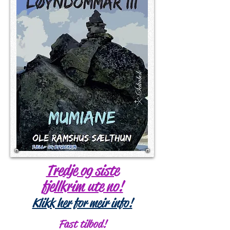
Tredje og siste
fjellkrim ute no!
Klikk her for meir info!
Fast tilbod!