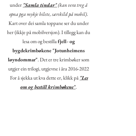
under
"Samla tindar"
(kan vera treg å
opna pga mykje bilete, særskild på mobil)
.
Kart over dei samla toppane ser du under
her (ikkje på mobilversjon). I tillegg kan du
lesa om og bestilla
fjell- og
bygdekrimbøkene ​"Jotunheimens
løyndommar"
. Det er tre krimbøker som
utgjer ein trilogi, utgjevne i åra 2016-2022
For å sjekka ut kva dette er, klikk på
"Les
om og bestill krimbøkene"
.