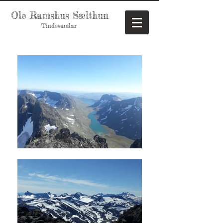
Ole Ramshus Sælthun
Tindesamlar